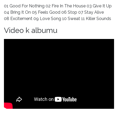
01 Good For Nothing 02 Fire In The House 03 Give It Up
04 Bring It On 05 Feels Good 06 Stop 07 Stay Alive
08 Excitement 09 Love Song 10 Sweat 11 Killer Sounds
Video k albumu