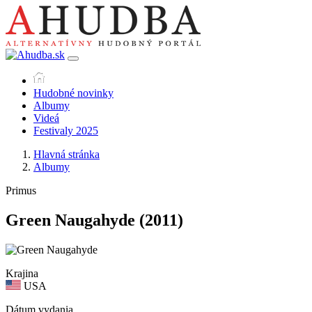
Hudobné novinky
Albumy
Videá
Festivaly 2025
Hlavná stránka
Albumy
Primus
Green Naugahyde
(2011)
Krajina
USA
Dátum vydania