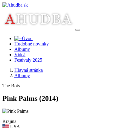
Hudobné novinky
Albumy
Videá
Festivaly 2025
Hlavná stránka
Albumy
The Bots
Pink Palms
(2014)
Krajina
USA