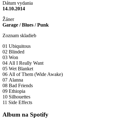
Dátum vydania
14.10.2014
Žáner
Garage / Blues / Punk
Zoznam skladieb
01 Ubiquitous
02 Blinded
03 Won
04 All I Really Want
05 Wet Blanket
06 All of Them (Wide Awake)
07 Alanna
08 Bad Friends
09 Ethiopia
10 Silhouettes
11 Side Effects
Album na Spotify