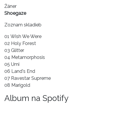
Žáner
Shoegaze
Zoznam skladieb
01 Wish We Were
02 Holy Forest
03 Glitter
04 Metamorphosis
05 Umi
06 Land's End
07 Ravestar Supreme
08 Marigold
Album na Spotify