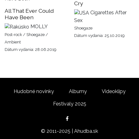
Cry
All That Ever Could
Cigarettes After
Have Been
Sex
MOLLY
Shoegaze
Post-rock / Shoegaze /
Dátum vydania: 25.10.2019
Ambient
Dátum vydania: 28.06.2019
Hudobné novinky
Albumy
Videoklipy
Festivaly 2025
© 2011-2025 | Ahudba.sk