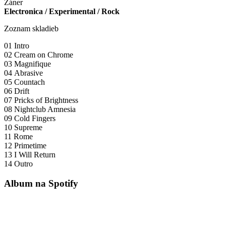
Žáner
Electronica / Experimental / Rock
Zoznam skladieb
01 Intro
02 Cream on Chrome
03 Magnifique
04 Abrasive
05 Countach
06 Drift
07 Pricks of Brightness
08 Nightclub Amnesia
09 Cold Fingers
10 Supreme
11 Rome
12 Primetime
13 I Will Return
14 Outro
Album na Spotify