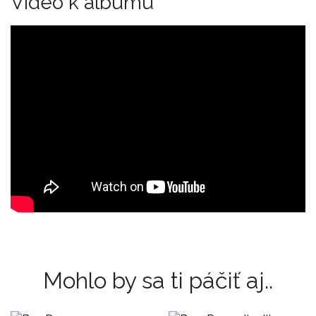
Video k albumu
Mohlo by sa ti páčiť aj..