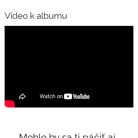
Video k albumu
Mohlo by sa ti páčiť aj..