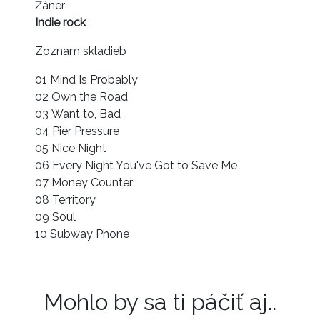
Žáner
Indie rock
Zoznam skladieb
01 Mind Is Probably
02 Own the Road
03 Want to, Bad
04 Pier Pressure
05 Nice Night
06 Every Night You've Got to Save Me
07 Money Counter
08 Territory
09 Soul
10 Subway Phone
Mohlo by sa ti páčiť aj..