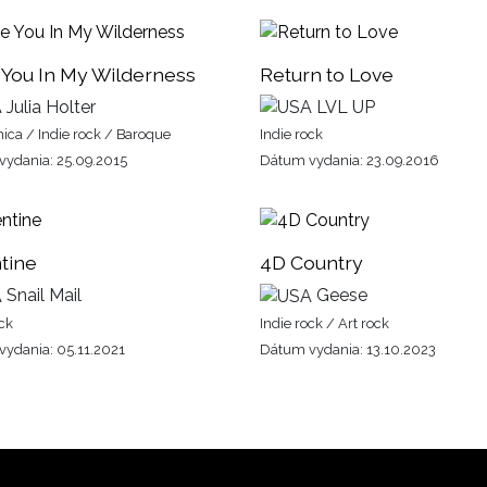
You In My Wilderness
Return to Love
Julia Holter
LVL UP
nica / Indie rock / Baroque
Indie rock
ydania: 25.09.2015
Dátum vydania: 23.09.2016
tine
4D Country
Snail Mail
Geese
ock
Indie rock / Art rock
ydania: 05.11.2021
Dátum vydania: 13.10.2023