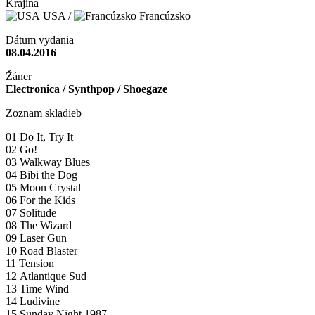
Krajina
USA /
Francúzsko
Dátum vydania
08.04.2016
Žáner
Electronica / Synthpop / Shoegaze
Zoznam skladieb
01 Do It, Try It
02 Go!
03 Walkway Blues
04 Bibi the Dog
05 Moon Crystal
06 For the Kids
07 Solitude
08 The Wizard
09 Laser Gun
10 Road Blaster
11 Tension
12 Atlantique Sud
13 Time Wind
14 Ludivine
15 Sunday Night 1987