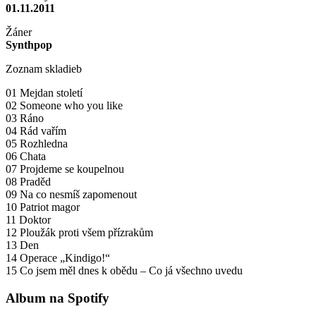
01.11.2011
Žáner
Synthpop
Zoznam skladieb
01 Mejdan století
02 Someone who you like
03 Ráno
04 Rád vařím
05 Rozhledna
06 Chata
07 Projdeme se koupelnou
08 Praděd
09 Na co nesmíš zapomenout
10 Patriot magor
11 Doktor
12 Ploužák proti všem přízrakům
13 Den
14 Operace „Kindigo!“
15 Co jsem měl dnes k obědu – Co já všechno uvedu
Album na Spotify