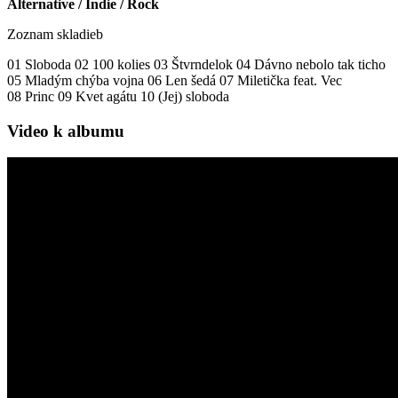
Alternative / Indie / Rock
Zoznam skladieb
01 Sloboda 02 100 kolies 03 Štvrndelok 04 Dávno nebolo tak ticho
05 Mladým chýba vojna 06 Len šedá 07 Miletička feat. Vec
08 Princ 09 Kvet agátu 10 (Jej) sloboda
Video k albumu