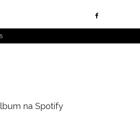
25
lbum na Spotify