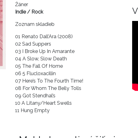
Žáner
V
Indie / Rock
Zoznam skladieb
01 Renato Dall’Ara (2008)
02 Sad Suppers
03 I Broke Up In Amarante
04 A Slow, Slow Death
05 The Fall Of Home
06 5 Flucloxacillin
07 Here’s To The Fourth Time!
08 For Whom The Belly Tolls
09 Got Stendhal’s
10 A Litany/Heart Swells
11 Hung Empty