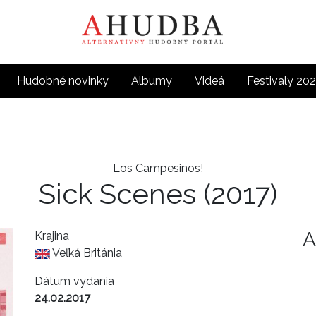
Hudobné novinky
Albumy
Videá
Festivaly 20
Los Campesinos!
Sick Scenes
(2017)
A
Krajina
Veľká Británia
Dátum vydania
24.02.2017