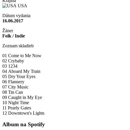
Krajina
USA
Dátum vydania
16.06.2017
Žáner
Folk / Indie
Zoznam skladieb
01 Come to Me Now
02 Crybaby
03 1234
04 Aboard My Train
05 Dry Your Eyes
06 Flannery
07 City Music
08 Tin Can
09 Caught in My Eye
10 Night Time
11 Pearly Gates
12 Downtown's Lig­hts
Album na Spotify