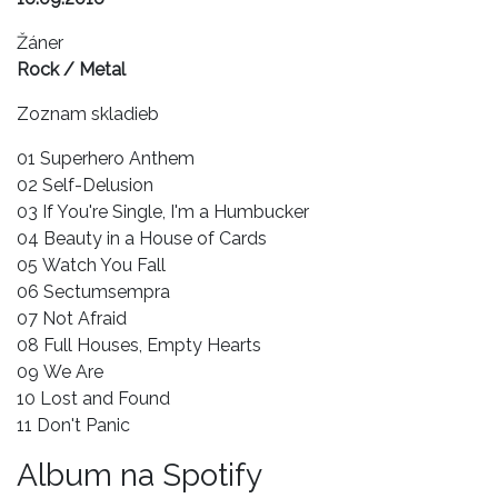
Žáner
Rock / Metal
Zoznam skladieb
01 Superhero Anthem
02 Self-Delusion
03 If You're Single, I'm a Humbucker
04 Beauty in a House of Cards
05 Watch You Fall
06 Sectumsempra
07 Not Afraid
08 Full Houses, Empty Hearts
09 We Are
10 Lost and Found
11 Don't Panic
Album na Spotify