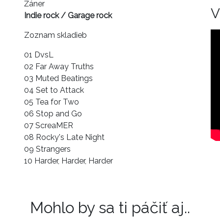
Žáner
V
Indie rock / Garage rock
Zoznam skladieb
01 DvsL
02 Far Away Truths
03 Muted Beatings
04 Set to Attack
05 Tea for Two
06 Stop and Go
07 ScreaMER
08 Rocky's Late Night
09 Strangers
10 Harder, Harder, Harder
Mohlo by sa ti páčiť aj..