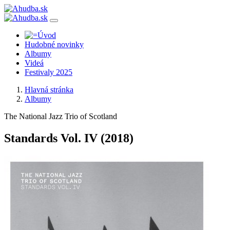
Hudobné novinky
Albumy
Videá
Festivaly 2025
Hlavná stránka
Albumy
The National Jazz Trio of Scotland
Standards Vol. IV
(2018)