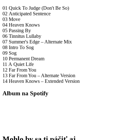
01 Quick To Judge (Don't Be So)
02 Anticipated Sentence
03 Move
04 Heaven Knows
05 Passing By
06 Tinnitus Lullaby
07 Summer's Edge – Alternate Mix
08 Intro To Sog
09 Sog
10 Permanent Dream
11 A Quiet Life
12 Far From You
13 Far From You – Alternate Version
14 Heaven Knows – Extended Version
Album na Spotify
Mohlo by sa ti páčiť aj..