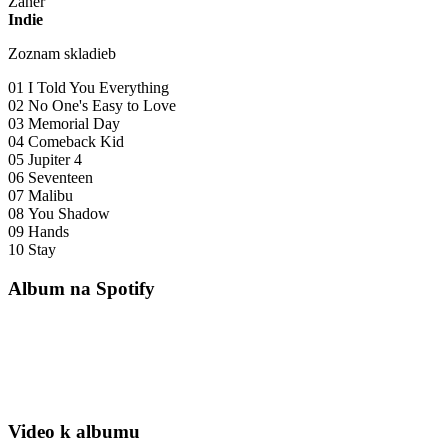
Žáner
Indie
Zoznam skladieb
01 I Told You Everything
02 No One's Easy to Love
03 Memorial Day
04 Comeback Kid
05 Jupiter 4
06 Seventeen
07 Malibu
08 You Shadow
09 Hands
10 Stay
Album na Spotify
Video k albumu