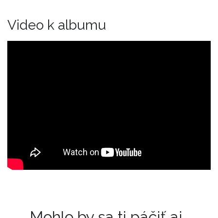
Video k albumu
Mohlo by sa ti páčiť aj..