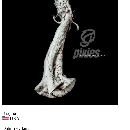
Krajina
USA
Dátum vydania