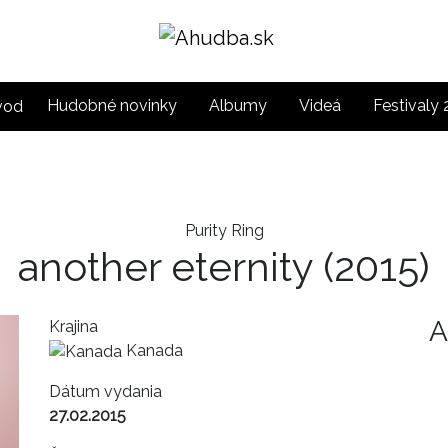
Hudobné novinky
Albumy
Videá
Festivaly
Purity Ring
another eternity
(2015)
A
Krajina
Kanada
Dátum vydania
27.02.2015