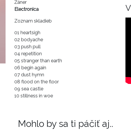
Žáner
V
Electronica
Zoznam skladieb
01 heartsigh
02 bodyache
03 push pull
04 repetition
05 stranger than earth
06 begin again
07 dust hymn
08 flood on the floor
09 sea castle
10 stillness in woe
Mohlo by sa ti páčiť aj..