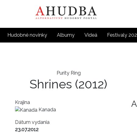
Hudobné novinky
Albumy
Videá
Festivaly 20
Purity Ring
Shrines
(2012)
A
Krajina
Kanada
Dátum vydania
23.07.2012