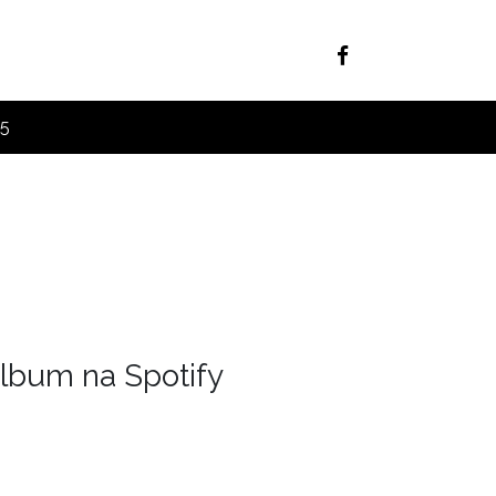
25
lbum na Spotify