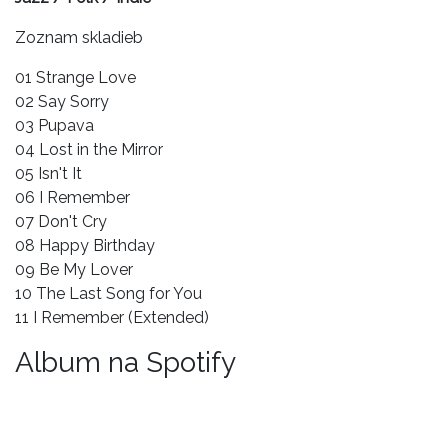
Zoznam skladieb
01 Strange Love
02 Say Sorry
03 Pupava
04 Lost in the Mirror
05 Isn't It
06 I Remember
07 Don't Cry
08 Happy Birthday
09 Be My Lover
10 The Last Song for You
11 I Remember (Extended)
Album na Spotify