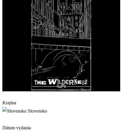
Krajina
Slovensko
Dátum vydania