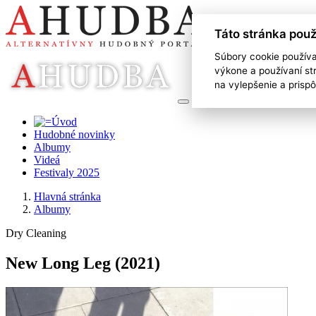
Táto stránka použ
Súbory cookie použív
výkone a používaní st
na vylepšenie a prisp
Hudobné novinky
Albumy
Videá
Festivaly 2025
Hlavná stránka
Albumy
Dry Cleaning
New Long Leg
(2021)