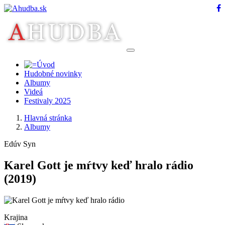
Hudobné novinky
Albumy
Videá
Festivaly 2025
Hlavná stránka
Albumy
Edúv Syn
Karel Gott je mŕtvy keď hralo rádio
(2019)
Krajina