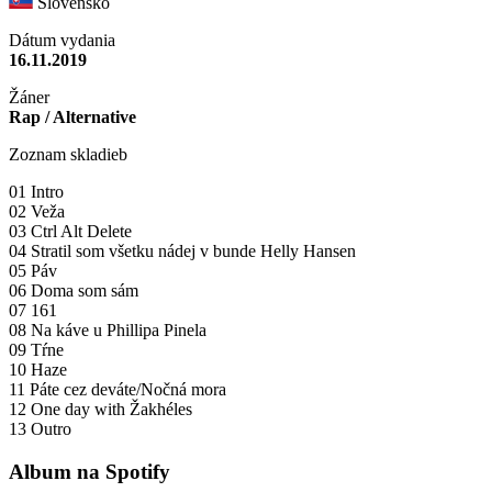
Slovensko
Dátum vydania
16.11.2019
Žáner
Rap / Alternative
Zoznam skladieb
01 Intro
02 Veža
03 Ctrl Alt Delete
04 Stratil som všetku nádej v bunde Helly Hansen
05 Páv
06 Doma som sám
07 161
08 Na káve u Phillipa Pinela
09 Tŕne
10 Haze
11 Páte cez deváte/Nočná mora
12 One day with Žakhéles
13 Outro
Album na Spotify