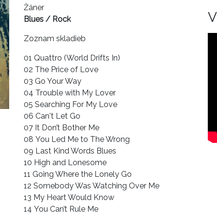
Žáner
V
Blues / Rock
Zoznam skladieb
01 Quattro (World Drifts In)
02 The Price of Love
03 Go Your Way
04 Trouble with My Lover
05 Searching For My Love
06 Can't Let Go
07 It Don’t Bother Me
08 You Led Me to The Wrong
09 Last Kind Words Blues
10 High and Lonesome
11 Going Where the Lonely Go
12 Somebody Was Watching Over Me
13 My Heart Would Know
14 You Can’t Rule Me