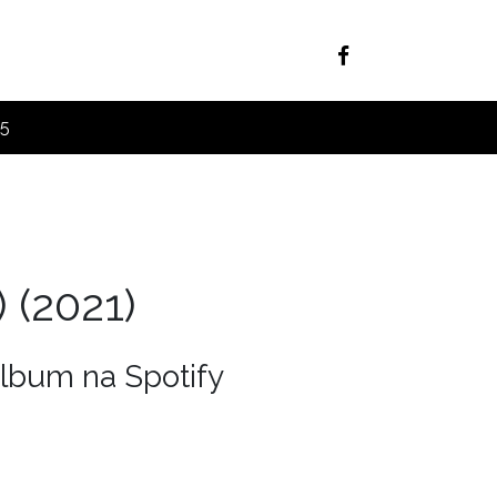
25
)
(2021)
lbum na Spotify