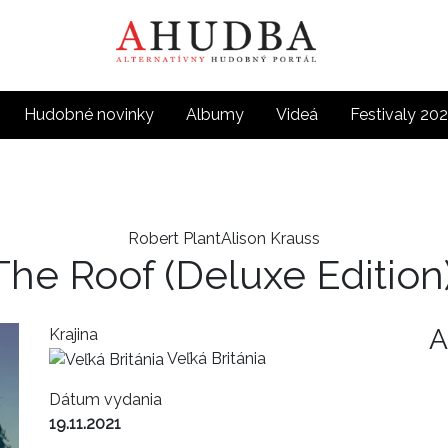
Hudobné novinky
Albumy
Videá
Festivaly 20
Robert PlantAlison Krauss
The Roof (Deluxe Edition
A
Krajina
Veľká Británia
Dátum vydania
19.11.2021