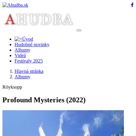
Hudobné novinky
Albumy
Videá
Festivaly 2025
Hlavná stránka
Albumy
Röyksopp
Profound Mysteries
(2022)