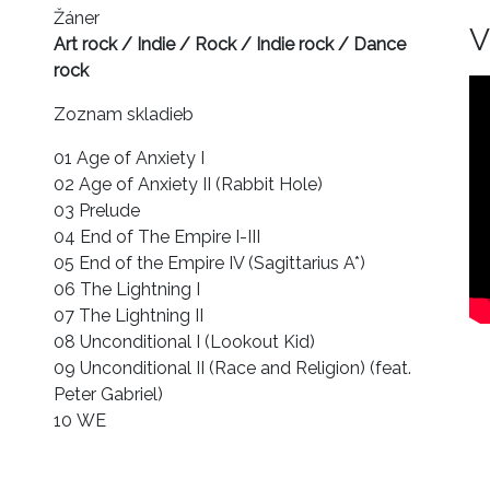
Žáner
V
Art rock / Indie / Rock / Indie rock / Dance
rock
Zoznam skladieb
01 Age of Anxiety I
02 Age of Anxiety II (Rabbit Hole)
03 Prelude
04 End of The Empire I-III
05 End of the Empire IV (Sagittarius A*)
06 The Lightning I
07 The Lightning II
08 Unconditional I (Lookout Kid)
09 Unconditional II (Race and Religion) (feat.
Peter Gabriel)
10 WE