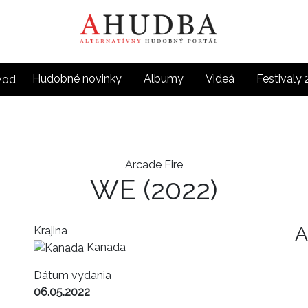
Hudobné novinky
Albumy
Videá
Festivaly
Arcade Fire
WE
(2022)
A
Krajina
Kanada
Dátum vydania
06.05.2022