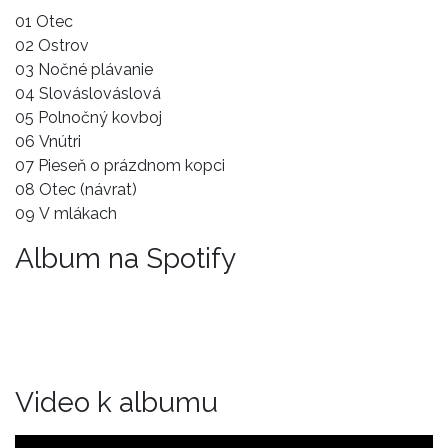
01 Otec
02 Ostrov
03 Nočné plávanie
04 Slováslováslová
05 Polnočný kovboj
06 Vnútri
07 Pieseň o prázdnom kopci
08 Otec (návrat)
09 V mlákach
Album na Spotify
Video k albumu