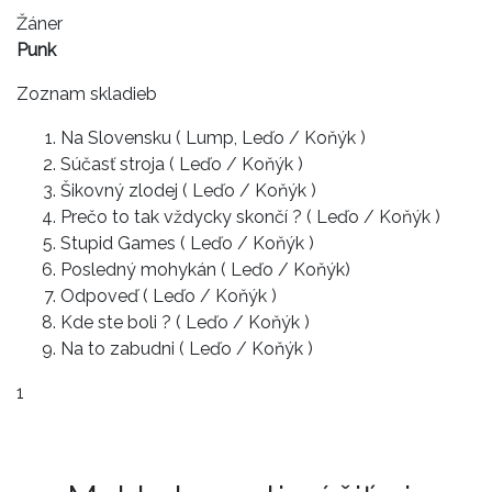
Žáner
Punk
Zoznam skladieb
Na Slovensku ( Lump, Leďo / Koňýk )
Súčasť stroja ( Leďo / Koňýk )
Šikovný zlodej ( Leďo / Koňýk )
Prečo to tak vždycky skončí ? ( Leďo / Koňýk )
Stupid Games ( Leďo / Koňýk )
Posledný mohykán ( Leďo / Koňýk)
Odpoveď ( Leďo / Koňýk )
Kde ste boli ? ( Leďo / Koňýk )
Na to zabudni ( Leďo / Koňýk )
1