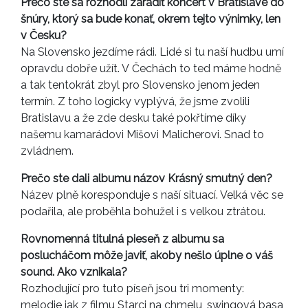
Prečo ste sa rozhodli zaradiť koncert v Bratislave do
šnúry, ktorý sa bude konať, okrem tejto výnimky, len
v Česku?
Na Slovensko jezdíme rádi. Lidé si tu naší hudbu umí
opravdu dobře užít. V Čechách to ted máme hodně
a tak tentokrát zbyl pro Slovensko jenom jeden
termín. Z toho logicky vyplývá, že jsme zvolili
Bratislavu a že zde desku také pokřtíme díky
našemu kamarádovi Mišovi Malicherovi. Snad to
zvládnem.
Prečo ste dali albumu názov Krásný smutný den?
Název plně koresponduje s naší situací. Velká věc se
podařila, ale proběhla bohužel i s velkou ztrátou.
Rovnomenná titulná pieseň z albumu sa
poslucháčom môže javiť, akoby nešlo úplne o váš
sound. Ako vznikala?
Rozhodující pro tuto píseň jsou tri momenty:
melodie jak z filmu Starci na chmelu, swingová basa