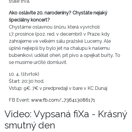
stále trvá.
Ako oslávite 20. narodeniny? Chystáte nejaký
špeciálny koncert?
Chystáme oslavnou šnůru, která vyvrcholí
17. prosince (poz. red. v decembri) v Praze, kdy
zahrajeme ve velkém sálu pražské Lucerny. Ale
úplně nejlepší by bylo jet na chalupu k našemu
bubeníkovi, udělat oheň, pít pivo a opejkat buřty. To
se musíme určitě domluvit.
10. 4. (štvrtok)
Štart: 20:30 hod.
Vstup: 9€, 7€ v predpredaji v bare v KC Dunaj
FB Event:
www.fb.com/…736413086171
Video: Vypsaná fiXa - Krásný
smutný den