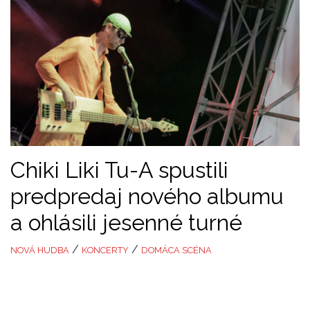
Chiki Liki Tu-A spustili
predpredaj nového albumu
a ohlásili jesenné turné
/
/
NOVÁ HUDBA
KONCERTY
DOMÁCA SCÉNA