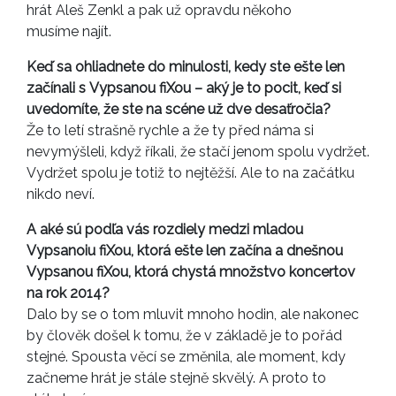
hrát Aleš Zenkl a pak už opravdu někoho
musíme najít.
Keď sa ohliadnete do minulosti, kedy ste ešte len
začínali s Vypsanou fiXou – aký je to pocit, keď si
uvedomíte, že ste na scéne už dve desaťročia?
Že to letí strašně rychle a že ty před náma si
nevymýšleli, když říkali, že stačí jenom spolu vydržet.
Vydržet spolu je totiž to nejtěžší. Ale to na začátku
nikdo neví.
A aké sú podľa vás rozdiely medzi mladou
Vypsanoiu fiXou, ktorá ešte len začína a dnešnou
Vypsanou fiXou, ktorá chystá množstvo koncertov
na rok 2014?
Dalo by se o tom mluvit mnoho hodin, ale nakonec
by člověk došel k tomu, že v základě je to pořád
stejné. Spousta věcí se změnila, ale moment, kdy
začneme hrát je stále stejně skvělý. A proto to