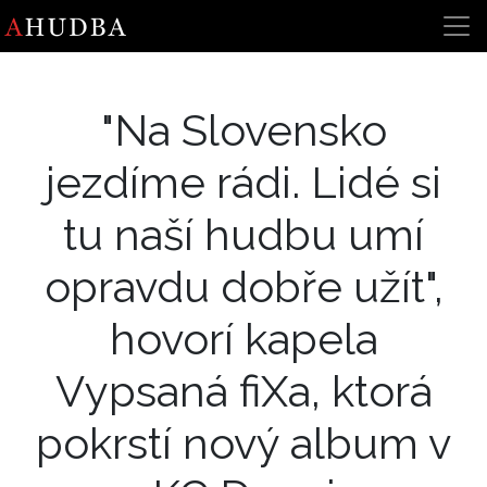
"Na Slovensko
jezdíme rádi. Lidé si
tu naší hudbu umí
opravdu dobře užít",
hovorí kapela
Vypsaná fiXa, ktorá
pokrstí nový album v