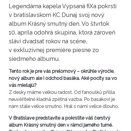
Legendárna kapela Vypsaná fiXa pokrstí
v bratislavskom KC Dunaj svoj nový
album Krásný smutný den. Vo štvrtok
10. apríla odohrá skupina, ktorá zároveň
slávi dvadsať rokov na scéne,
v exkluzívnej premiére piesne zo
siedmeho albumu.
Tento rok je pre vás prelomový – okrúhle výročie,
nový album ale i odchod basáka. Aké pocity sa vo
vás miešajú?
Z desky máme velkou radost. Od fanoušků přišla
neuvěřitelně kladná zpětná vazba. Po basákovi je
nám stále velice smutno. Hrál s námi velice dlouho.
V Bratislave predstavíte a pokrstíte váš čerstvý
album Krásný smutný den v rámci jarného turné.