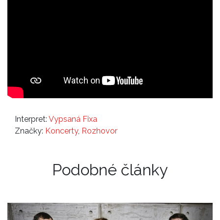
Interpret:
Vypsaná Fixa
Značky:
Koncerty
,
Rozhovor
Podobné články