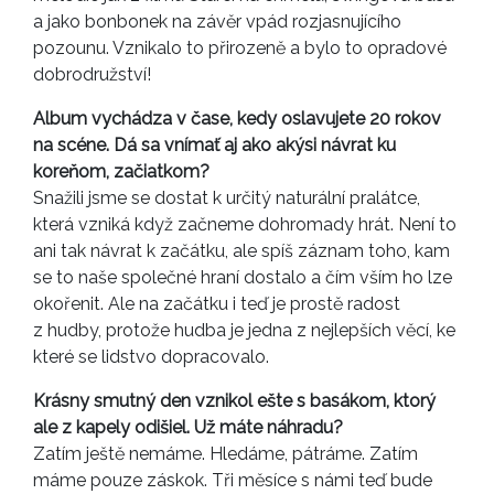
a jako bonbonek na závěr vpád rozjasnujícího
pozounu. Vznikalo to přirozeně a bylo to opradové
dobrodružství!
Album vychádza v čase, kedy oslavujete 20 rokov
na scéne. Dá sa vnímať aj ako akýsi návrat ku
koreňom, začiatkom?
Snažili jsme se dostat k určitý naturální pralátce,
která vzniká když začneme dohromady hrát. Není to
ani tak návrat k začátku, ale spíš záznam toho, kam
se to naše společné hraní dostalo a čím vším ho lze
okořenit. Ale na začátku i teď je prostě radost
z hudby, protože hudba je jedna z nejlepších věcí, ke
které se lidstvo dopracovalo.
Krásny smutný den vznikol ešte s basákom, ktorý
ale z kapely odišiel. Už máte náhradu?
Zatím ještě nemáme. Hledáme, pátráme. Zatím
máme pouze záskok. Tři měsíce s námi teď bude