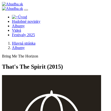
Hudobné novinky
Albumy
Videá
Festivaly 2025
Hlavná stránka
Albumy
Bring Me The Horizon
That's The Spirit
(2015)