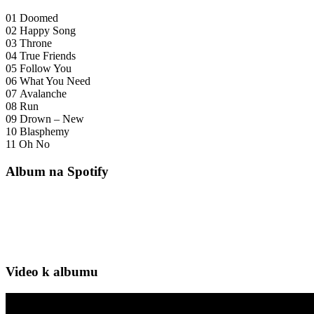
01 Doomed
02 Happy Song
03 Throne
04 True Friends
05 Follow You
06 What You Need
07 Avalanche
08 Run
09 Drown – New
10 Blasphemy
11 Oh No
Album na Spotify
Video k albumu