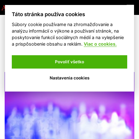
Táto stránka používa cookies
Súbory cookie používame na zhromažďovanie a
analýzu informácií o výkone a používaní stránok, na
Hlavná stránka
Albumy
poskytovanie funkcií sociálnych médií a na vylepšenie
a prispôsobenie obsahu a reklám.
Viac o cookies.
Tim Hecker
Love Streams
(2016)
Povoliť všetko
Nastavenia cookies