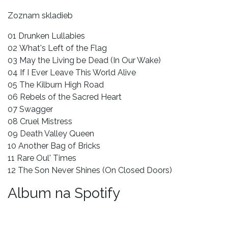
Zoznam skladieb
01 Drunken Lullabies
02 What's Left of the Flag
03 May the Living be Dead (In Our Wake)
04 If I Ever Leave This World Alive
05 The Kilburn High Road
06 Rebels of the Sacred Heart
07 Swagger
08 Cruel Mistress
09 Death Valley Queen
10 Another Bag of Bricks
11 Rare Oul' Times
12 The Son Never Shines (On Closed Doors)
Album na Spotify