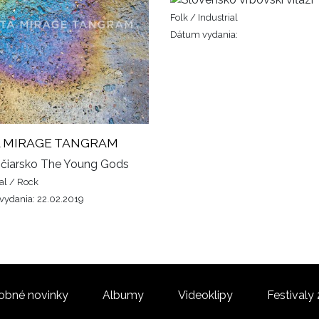
Folk / Industrial
Dátum vydania:
 MIRAGE TANGRAM
The Young Gods
ial / Rock
ydania: 22.02.2019
obné novinky
Albumy
Videoklipy
Festivaly