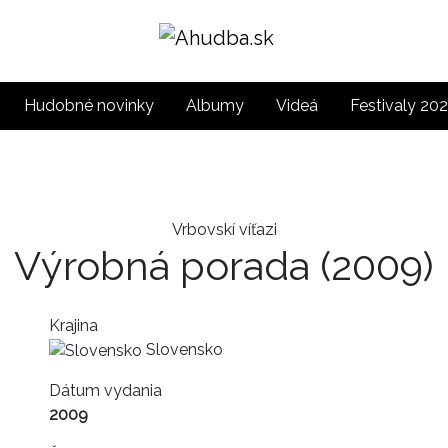
Hudobné novinky
Albumy
Videá
Festivaly 20
Vrbovskí víťazi
Výrobná porada
(2009)
Krajina
Slovensko
Dátum vydania
2009