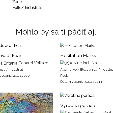
Žáner
Folk / Industrial
Mohlo by sa ti páčiť aj..
ow of Fear
Hesitation Marks
Cabaret Voltaire
Nine Inch Nails
ica / Industrial
Alternative / Electronica / Industri
ydania: 20.11.2020
Rock
Dátum vydania: 02.09.2013
Výrobná porada
Vrbovskí víťazi