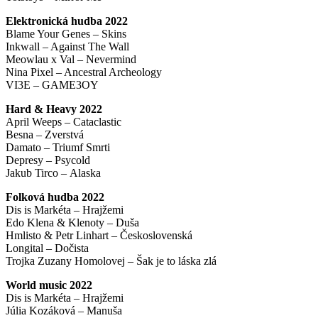
Elektronická hudba 2022
Blame Your Genes – Skins
Inkwall – Against The Wall
Meowlau x Val – Nevermind
Nina Pixel – Ancestral Archeology
VI3E – GAME3OY
Hard & Heavy 2022
April Weeps – Cataclastic
Besna – Zverstvá
Damato – Triumf Smrti
Depresy – Psycold
Jakub Tirco – Alaska
Folková hudba 2022
Dis is Markéta – Hrajžemi
Edo Klena & Klenoty – Duša
Hmlisto & Petr Linhart – Československá
Longital – Dočista
Trojka Zuzany Homolovej – Šak je to láska zlá
World music 2022
Dis is Markéta – Hrajžemi
Júlia Kozáková – Manuša