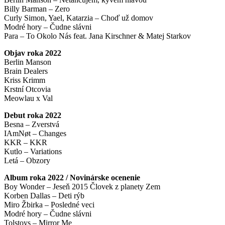
Billy Barman – Zero
Curly Simon, Yael, Katarzia – Choď už domov
Modré hory – Čudne slávni
Para – To Okolo Nás feat. Jana Kirschner & Matej Starkov
Objav roka 2022
Berlin Manson
Brain Dealers
Kriss Krimm
Krstní Otcovia
Meowlau x Val
Debut roka 2022
Besna – Zverstvá
IAmNøt – Changes
KKR – KKR
Kutlo – Variations
Letá – Obzory
Album roka 2022 / Novinárske ocenenie
Boy Wonder – Jeseň 2015 Človek z planety Zem
Korben Dallas – Deti rýb
Miro Žbirka – Posledné veci
Modré hory – Čudne slávni
Tolstoys – Mirror Me