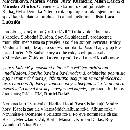
Majerníková, Marián Varga, Juraj Kušnierik, Milan Lasica či
Miroslav Žbirka
. Ocenenie, o ktorom rozhodujú redakcie
Rádia_FM a Denníka N tento rok poputuje do rúk legendárneho
speváka, skladateľa, producenta a multiinštrumen­talistu
Laca
Lučeniča
.
Hudobník, ktorý minulý rok oslávil 70 rokov aktuálne hráva
s kapelou Slobodná Európa. Spevák, skladateľ, producent a
multiinštrumen­talista sa preslávil ako člen skupín Fermata, Prúdy,
Modus a Limit, ale aj ako sólový hudobník. Pôsobil aj v projekte
Laco Lučenič & Satisfactory a dlhé roky spolupracoval aj
s Miroslavom Žbirkom, ktorému produkoval niekoľko albumov.
„Laco Lučenič je muzikant a fanúšik s veľkým rozhľadom
i nadhľadom, ktorého bavila a baví moderná, originálna popmusic
a jej nekomerčné okraje, čiže hudba akej je on samotný súčasťou,
resp. tvorcom. Aj dnes je vám schopný zatelefonovať a 15 minút sa
rozprávať o novej britskej shoegazovej kapele,“
prezradil hudobný
dramaturg Rádia_FM,
Daniel Baláž
.
Nomináciám 15. ročníka
Radio_Head Awards
kraľujú Modré
hory. Kapela zaujala v kategóriách Album roka, Album roka /
Novinárske Ocenenie a Skladba roka. Po dve nominácie získali
Besna, Meowlau x Val, Berlin Manson, Korben Dallas, Boy
Wonder či Nina Pixel.