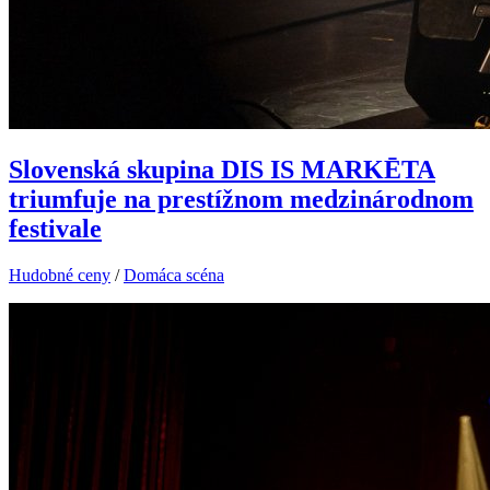
Slovenská skupina DIS IS MARKĒTA
triumfuje na prestížnom medzinárodnom
festivale
Hudobné ceny
/
Domáca scéna