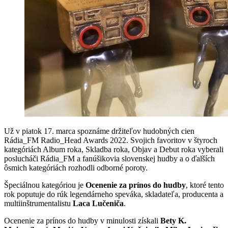
Už v piatok 17. marca spoznáme držiteľov hudobných cien
Rádia_FM Radio_Head Awards 2022. Svojich favoritov v štyroch
kategóriách Album roka, Skladba roka, Objav a Debut roka vyberali
poslucháči Rádia_FM a fanúšikovia slovenskej hudby a o ďalších
ôsmich kategóriách rozhodli odborné poroty.
Špeciálnou kategóriou je
Ocenenie za prínos do hudby
, ktoré tento
rok poputuje do rúk legendárneho speváka, skladateľa, producenta a
multiinštrumen­talistu
Laca Lučeniča
.
Ocenenie za prínos do hudby v minulosti získali
Bety K.