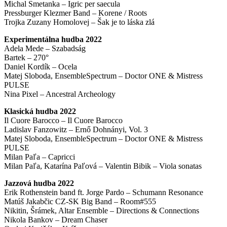
Michal Smetanka – Igric per saecula
Pressburger Klezmer Band – Korene / Roots
Trojka Zuzany Homolovej – Šak je to láska zlá
Experimentálna hudba 2022
Adela Mede – Szabadság
Bartek – 270°
Daniel Kordík – Ocela
Matej Sloboda, EnsembleSpectrum – Doctor ONE & Mistress
PULSE
Nina Pixel – Ancestral Archeology
Klasická hudba 2022
Il Cuore Barocco – Il Cuore Barocco
Ladislav Fanzowitz – Ernő Dohnányi, Vol. 3
Matej Sloboda, EnsembleSpectrum – Doctor ONE & Mistress
PULSE
Milan Paľa – Capricci
Milan Paľa, Katarína Paľová – Valentin Bibik – Viola sonatas
Jazzová hudba 2022
Erik Rothenstein band ft. Jorge Pardo – Schumann Resonance
Matúš Jakabčic CZ-SK Big Band – Room#555
Nikitin, Šrámek, Altar Ensemble – Directions & Connections
Nikola Bankov – Dream Chaser