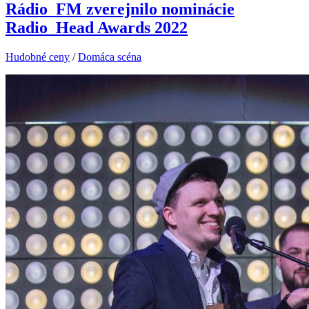
Rádio_FM zverejnilo nominácie
Radio_Head Awards 2022
Hudobné ceny
/
Domáca scéna