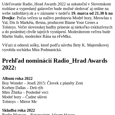
Udeľovanie Radio_Head Awards 2022 sa uskutoční v Slovenskom
rozhlase a vypredaný galavečer bude možné sledovať aj online na
webe radiohlavy.sk a v zázname v nedeľu
19. marca od 21.30 h na
Dvojke
. Počas večera sa naživo predstavia Modré hory, Meowlau x
Val, Dis Is Markéta, Besna, producent Blame Your Genes a
Tolstoys. Večer slovenskej hudby prinesie aj niekoľko exkluzívnych
a do poslednej chvíle tajných vystúpení. Moderátorom večera bude
Martin Staňo, moderátor Rána na eFeMku.
Víťazi si odnesú sošky, ktoré podľa návrhu Bety K. Majerníkovej
vyrobila sochárka Mira Podmanická.
Prehľad nominácií Radio_Hrad Awards
2022:
Album roka 2022
Boy Wonder – Jeseň 2015: Človek z planéty Zem
Korben Dallas – Deti rýb
Miro Žbirka – Posledné veci
Modré hory – Čudne slávni
Tolstoys – Mirror Me
Skladba roka 2022
Berlin Manson – Netancujem, kývem hlavou