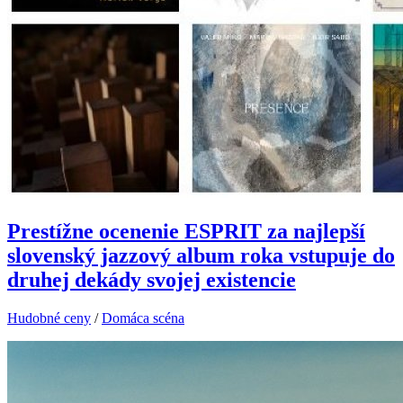
Prestížne ocenenie ESPRIT za najlepší
slovenský jazzový album roka vstupuje do
druhej dekády svojej existencie
Hudobné ceny
/
Domáca scéna