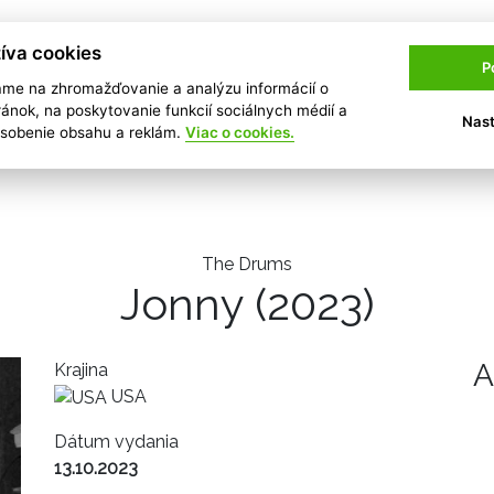
íva cookies
P
ame na zhromažďovanie a analýzu informácií o
ránok, na poskytovanie funkcií sociálnych médií a
Nast
Hudobné novinky
Albumy
Videá
Festivaly
ôsobenie obsahu a reklám.
Viac o cookies.
The Drums
Jonny
(2023)
A
Krajina
USA
Dátum vydania
13.10.2023