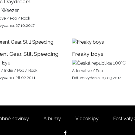
ic Daydream
Weezer
tive / Pop / Rock
ydania: 27.10.2017
rent Gear, Still Speeding
Freaky boys
 Eye
100°C
p / Indie / Pop / Rock
Alternative / Pop
ydania: 28.02.2011
Dátum vydania: 07.03.2014
obné novinky
Albumy
Videoklipy
Festivaly