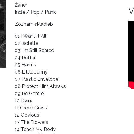
Žáner
V
Indie / Pop / Punk
Zoznam skladieb
01 I Want It All
02 Isolette
03 I'm Still Scared
04 Better
05 Harms
06 Little Jonny
07 Plastic Envelope
08 Protect Him Always
09 Be Gentle
10 Dying
11 Green Grass
12 Obvious
13 The Flowers
14 Teach My Body