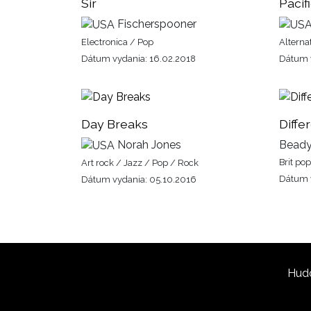
Sir
Pacif
Fischerspooner
Electronica / Pop
Alterna
Dátum vydania: 16.02.2018
Dátum v
Day Breaks
Diffe
Norah Jones
Beady
Brit po
Art rock / Jazz / Pop / Rock
Dátum v
Dátum vydania: 05.10.2016
Hud